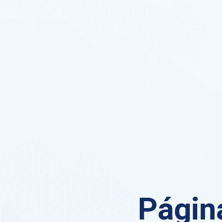
Página