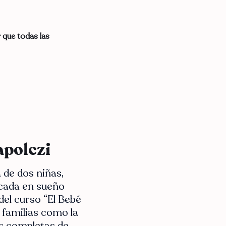
 que todas las
apolczi
 de dos niñas,
icada en sueño
del curso “El Bebé
 familias como la
es completas de