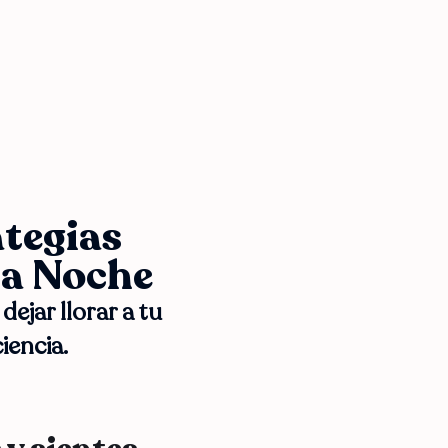
ategias
la Noche
jar llorar a tu
iencia.