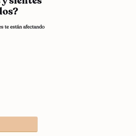
 y sientes
dos?
es te están afectando