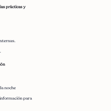
ias prácticas y
xternas.
.
ión
 la noche
a información para