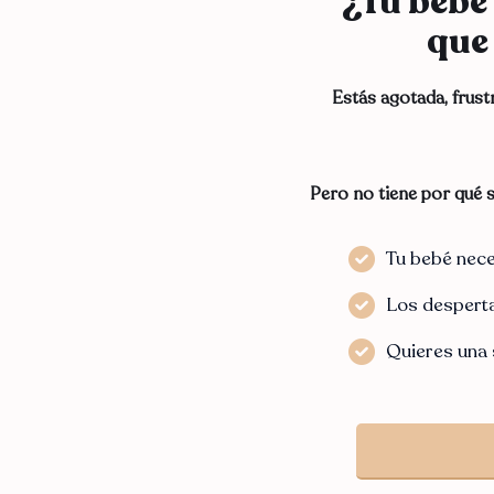
¿Tu bebé 
que
Estás agotada, frust
Pero no tiene por qué ser
Tu bebé nece
Los desperta
Quieres una 