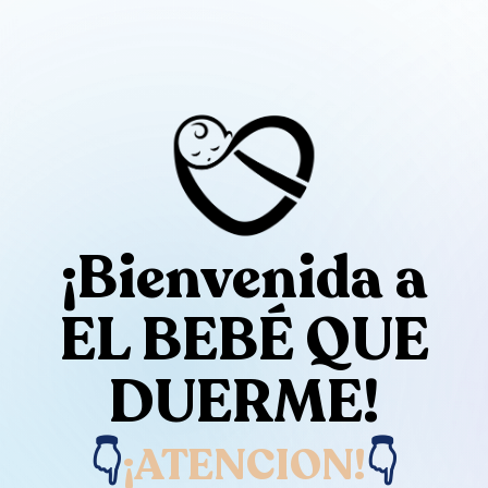
¡Bienvenida a
EL BEBÉ QUE
DUERME!​
👇
¡ATENCION!
👇